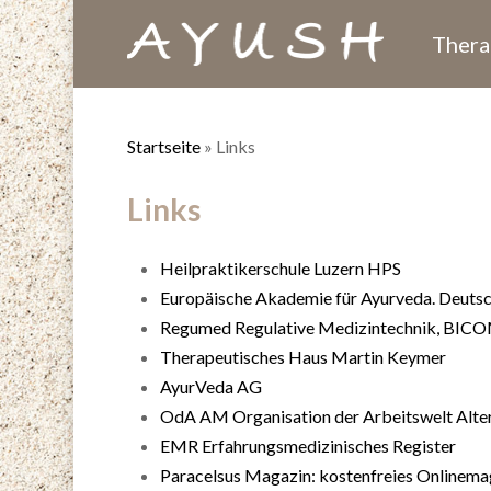
Skip
Thera
to
main
content
Startseite
»
Links
Links
Heilpraktikerschule Luzern HPS
Europäische Akademie für Ayurveda. Deutsch
Regumed Regulative Medizintechnik, BICO
Therapeutisches Haus Martin Keymer
AyurVeda AG
OdA AM Organisation der Arbeitswelt Alte
EMR Erfahrungsmedizinisches Register
Paracelsus Magazin: kostenfreies Onlinem