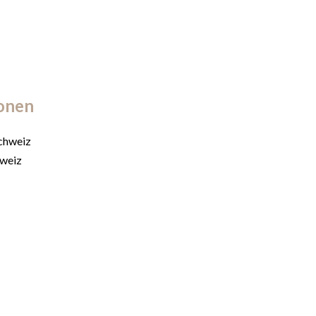
ionen
chweiz
hweiz