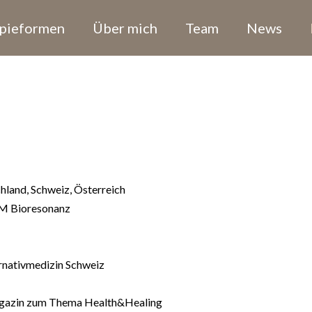
pieformen
Über mich
Team
News
land, Schweiz, Österreich
M Bioresonanz
rnativmedizin Schweiz
agazin zum Thema Health&Healing