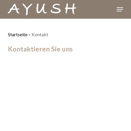
Skip
Menu
to
Close
main
Menu
content
Startseite
»
Kontakt
Kontaktieren Sie uns